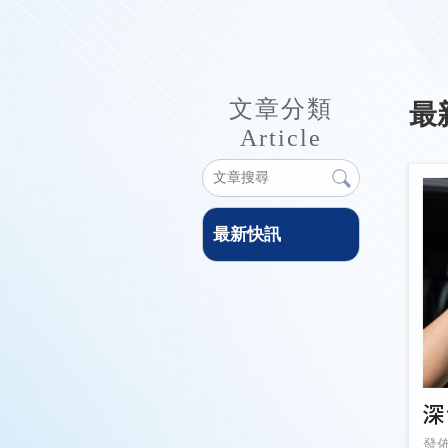
文章分類
最
Article
最新快訊
深
嗎
發佈：